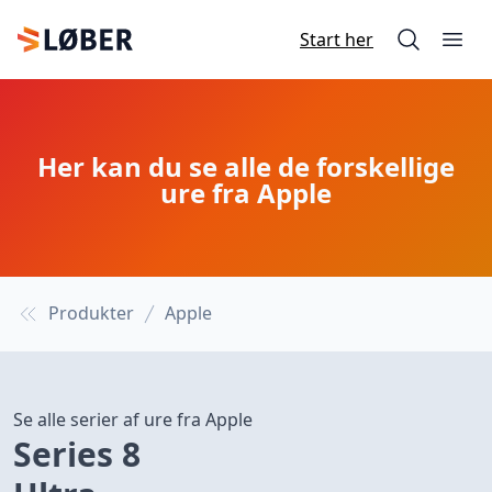
Start her
Søg på si
Åbn
Vi løber
Her kan du se alle de forskellige
ure fra Apple
Produkter
Apple
Se alle serier af ure fra Apple
Series 8