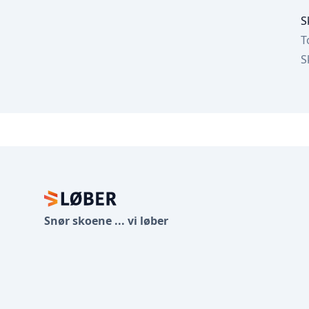
S
T
S
Footer
Snør skoene ... vi løber