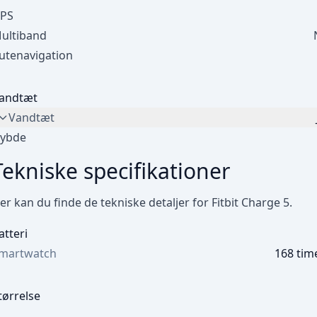
PS
ultiband
utenavigation
andtæt
Vandtæt
ybde
Tekniske specifikationer
er kan du finde de tekniske detaljer for Fitbit Charge 5.
atteri
martwatch
168 tim
tørrelse