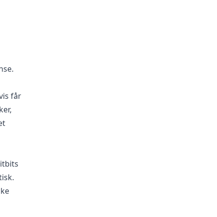
nse.
is får
ker,
et
itbits
isk.
cke