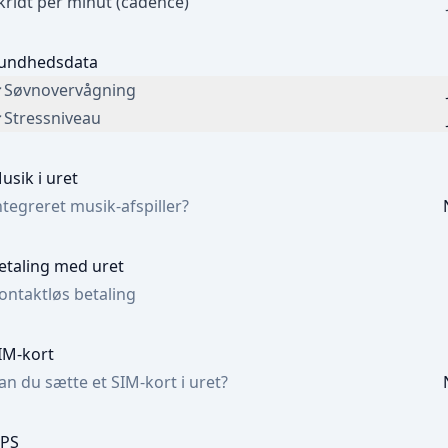
kridt per minut (cadence)
undhedsdata
Søvnovervågning
Stressniveau
usik i uret
ntegreret musik-afspiller?
etaling med uret
ontaktløs betaling
IM-kort
an du sætte et SIM-kort i uret?
PS