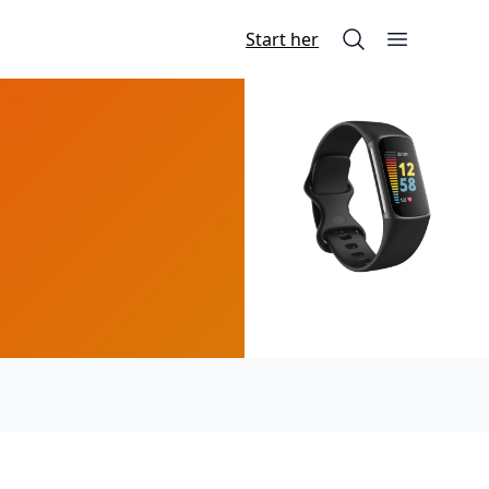
Start her
Søg på siden
Åbn menu