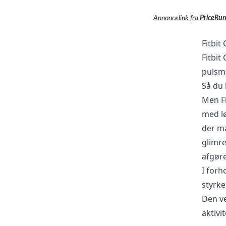
Annoncelink fra
PriceRu
Fitbit
Fitbit
pulsmå
Så du 
Men Fi
med lø
der må
glimre
afgør
I forh
styrke
Den ve
aktivi