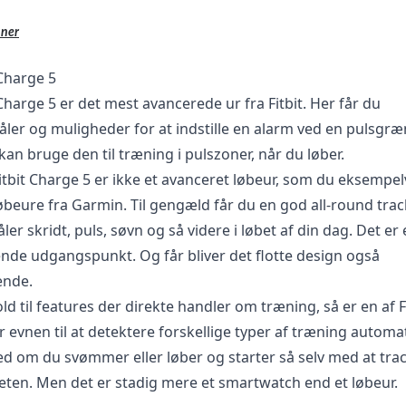
nner
 Charge 5
 Charge 5 er det mest avancerede ur fra Fitbit. Her får du
ler og muligheder for at indstille en alarm ved en pulsgræ
kan bruge den til træning i pulszoner, når du løber.
tbit Charge 5 er ikke et avanceret løbeur, som du eksempelv
beure fra Garmin. Til gengæld får du en god all-round trac
ler skridt, puls, søvn og så videre i løbet af din dag. Det er 
nde udgangspunkt. Og får bliver det flotte design også
ende.
old til features der direkte handler om træning, så er en af F
r evnen til at detektere forskellige typer af træning automat
d om du svømmer eller løber og starter så selv med at tra
teten. Men det er stadig mere et smartwatch end et løbeur.