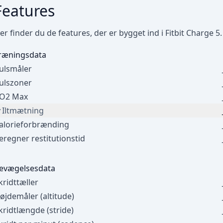
Features
er finder du de features, der er bygget ind i Fitbit Charge 5.
ræningsdata
ulsmåler
ulszoner
O2 Max
Iltmætning
alorieforbrænding
eregner restitutionstid
evægelsesdata
kridttæller
øjdemåler (altitude)
kridtlængde (stride)