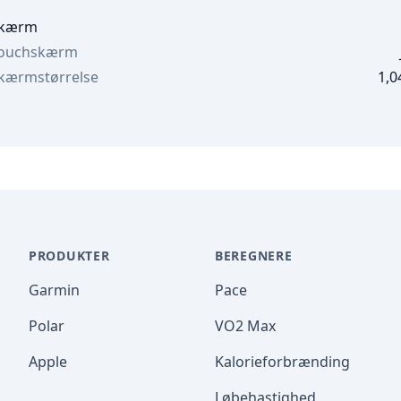
kærm
ouchskærm
kærmstørrelse
1,0
PRODUKTER
BEREGNERE
Garmin
Pace
Polar
VO2 Max
Apple
Kalorieforbrænding
Løbehastighed