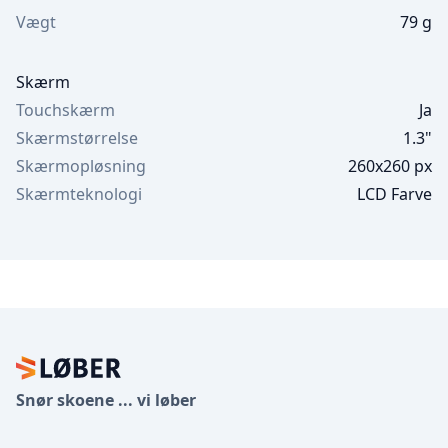
Vægt
79 g
Skærm
Touchskærm
Ja
Skærmstørrelse
1.3"
Skærmopløsning
260x260 px
Skærmteknologi
LCD Farve
Footer
Snør skoene ... vi løber