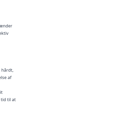
rænder
ektiv
 hårdt,
lse af
it
d til at