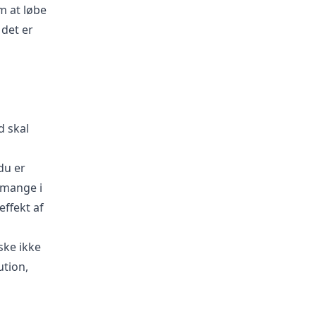
m at løbe
 det er
d skal
du er
 mange i
effekt af
ske ikke
ution,