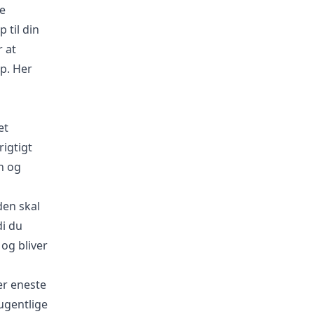
e
til din
 at
p. Her
et
igtigt
n og
den skal
di du
 og bliver
er eneste
 ugentlige