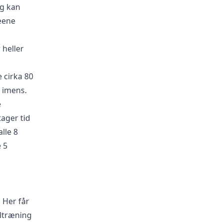
og kan
næene
 heller
 cirka 80
e imens.
e
tager tid
lle 8
 5
. Her får
altræning