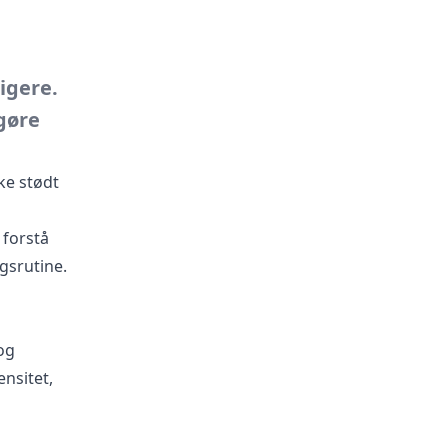
igere.
gøre
ke stødt
 forstå
ngsrutine.
og
ensitet,