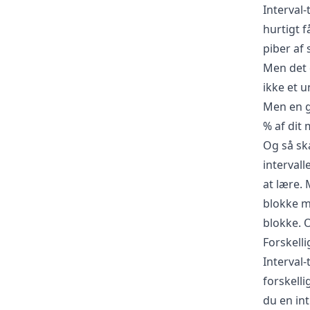
Interval-
hurtigt f
piber af 
Men det e
ikke et u
Men en go
% af dit 
Og så sk
intervall
at lære. 
blokke me
blokke. O
Forskelli
Interval
forskelli
du en in