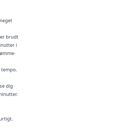
 meget
ver brudt
inutter i
drømme-
e tempo.
se dig
minutter.
rtigt.