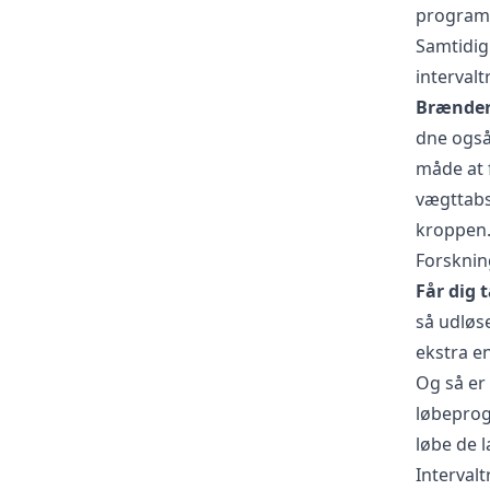
program 
Samtidig 
interval
Brænder 
dne også 
måde at 
vægttabs
kroppen.
Forskning
Får dig 
så udløse
ekstra e
Og så er 
løbeprogr
løbe de 
Interval