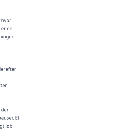
, hvor
 er en
æningen
erefter
2
tter
 der
auser. Et
gt løb