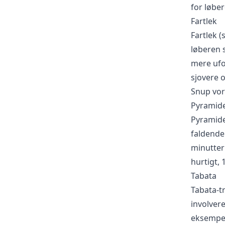
for løber
Fartlek
Fartlek (
løberen s
mere ufo
sjovere 
Snup vore
Pyramid
Pyramide
faldende
minutter
hurtigt,
Tabata
Tabata-tr
involvere
eksempel