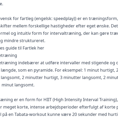
e.
svensk for fartleg (engelsk: speedplay)) er en træningsform
kifter mellem forskellige hastigheder efter eget ønske. Det
rmel og intuitiv form for intervaltræning, der kan gøre tr
og mindre struktureret.
s guide til Fartlek her
etræning
træning indebærer at udføre intervaller med stigende og d
 længde, som en pyramide. For eksempel: 1 minut hurtigt, 
 langsomt, 2 minutter hurtigt, 3 minutter langsomt, 2 minu
 1 minut langsomt.
æning er en form for HIIT (High Intensity Interval Training),
r meget korte, intense arbejdsperioder efterfulgt af korte p
 på en Tabata-workout kunne være 20 sekunder med hurti