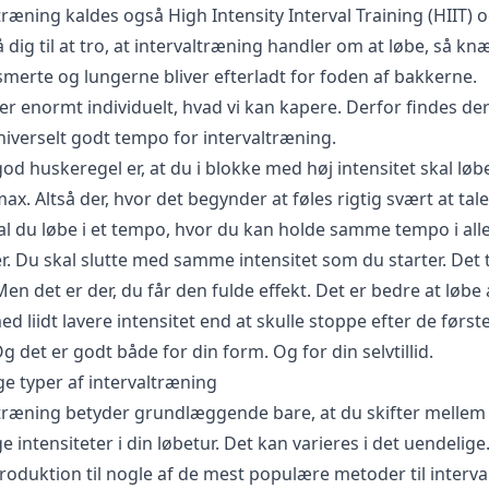
træning kaldes også High Intensity Interval Training (HIIT) 
å dig til at tro, at intervaltræning handler om at løbe, så k
smerte og lungerne bliver efterladt for foden af bakkerne.
r enormt individuelt, hvad vi kan kapere. Derfor findes der
niverselt godt tempo for intervaltræning.
d huskeregel er, at du i blokke med høj intensitet skal løbe
max. Altså der, hvor det begynder at føles rigtig svært at tal
al du løbe i et tempo, hvor du kan holde samme tempo i all
er. Du skal slutte med samme intensitet som du starter. Det 
Men det er der, du får den fulde effekt. Det er bedre at løbe a
d liidt lavere intensitet end at skulle stoppe efter de første
g det er godt både for din form. Og for din selvtillid.
ge typer af intervaltræning
-træning betyder grundlæggende bare, at du skifter mellem
ge intensiteter i din løbetur. Det kan varieres i det uendelige
troduktion til nogle af de mest populære metoder til interv