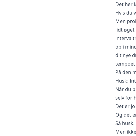
Det her 
Hvis du v
Men prob
lidt øge
intervalt
op i mind
dit nye 
tempoet v
På den må
Husk: In
Når du b
selv for 
Det er jo
Og det e
Så husk. 
Men ikke 