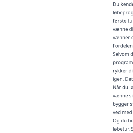
Du kende
løbeprog
første tu
vænne din
vænner du
Fordelen
Selvom d
program,
rykker d
igen. Det
Når du l
vænne sig
bygger st
ved med 
Og du be
løbetur. 