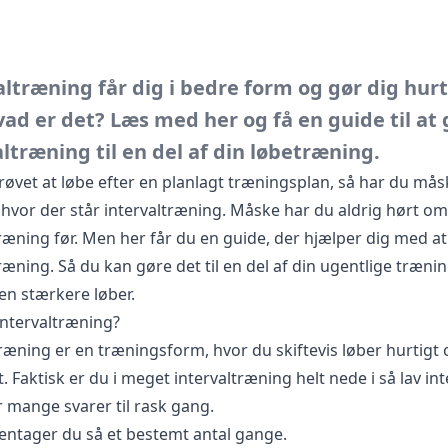
altræning får dig i bedre form og gør dig hurt
ad er det? Læs med her og få en guide til at 
ltræning til en del af din løbetræning.
røvet at løbe efter en planlagt træningsplan, så har du mås
 hvor der står intervaltræning. Måske har du aldrig hørt om
ræning før. Men her får du en guide, der hjælper dig med at
ræning. Så du kan gøre det til en del af din ugentlige træni
en stærkere løber.
intervaltræning?
ræning er en træningsform, hvor du skiftevis løber hurtigt 
 Faktisk er du i meget intervaltræning helt nede i så lav int
r mange svarer til rask gang.
entager du så et bestemt antal gange.