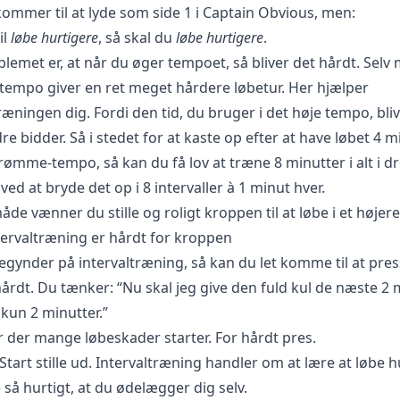
kommer til at lyde som side 1 i Captain Obvious, men:
il
løbe hurtigere
, så skal du
løbe hurtigere
.
lemet er, at når du øger tempoet, så bliver det hårdt. Selv
t tempo giver en ret meget hårdere løbetur. Her hjælper
ræningen dig. Fordi den tid, du bruger i det høje tempo, bli
re bidder. Så i stedet for at kaste op efter at have løbet 4 m
drømme-tempo, så kan du få lov at træne 8 minutter i alt i 
ed at bryde det op i 8 intervaller à 1 minut hver.
de vænner du stille og roligt kroppen til at løbe i et højer
tervaltræning er hårdt for kroppen
egynder på intervaltræning, så kan du let komme til at pres
hårdt. Du tænker: “Nu skal jeg give den fuld kul de næste 2 
 kun 2 minutter.”
r der mange løbeskader starter. For hårdt pres.
Start stille ud. Intervaltræning handler om at lære at løbe hu
så hurtigt, at du ødelægger dig selv.