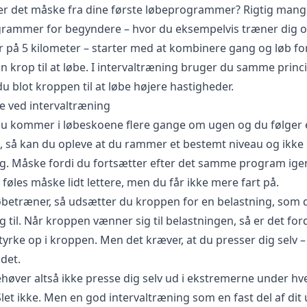
r det måske fra dine første løbeprogrammer? Rigtig mang
rammer for begyndere – hvor du eksempelvis træner dig op 
r på 5 kilometer – starter med at kombinere gang og løb for
 krop til at løbe. I intervaltræning bruger du samme princi
 blot kroppen til at løbe højere hastigheder.
e ved intervaltræning
u kommer i løbeskoene flere gange om ugen og du følger 
 så kan du opleve at du rammer et bestemt niveau og ikke r
ig. Måske fordi du fortsætter efter det samme program ige
 føles måske lidt lettere, men du får ikke mere fart på.
øbetræner, så udsætter du kroppen for en belastning, som 
 til. Når kroppen vænner sig til belastningen, så er det for
yrke op i kroppen. Men det kræver, at du presser dig selv –
det.
høver altså ikke presse dig selv ud i ekstremerne under hv
Slet ikke. Men en god intervaltræning som en fast del af dit