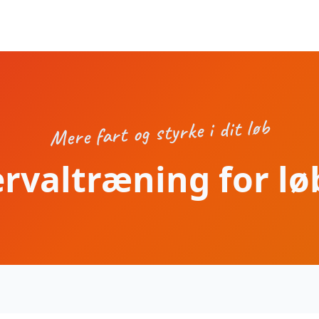
Mere fart og styrke i dit løb
ervaltræning for lø