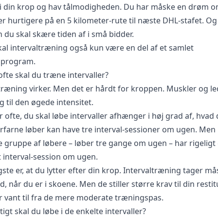
r i din krop og hav tålmodigheden. Du har måske en drøm o
r hurtigere på en 5 kilometer-rute til næste DHL-stafet. Og
 du skal skære tiden af i små bidder.
kal intervaltræning også kun være en del af et samlet
sprogram.
fte skal du træne intervaller?
træning virker. Men det er hårdt for kroppen. Muskler og le
 til den øgede intensitet.
 ofte, du skal løbe intervaller afhænger i høj grad af, hvad 
 Erfarne løber kan have tre interval-sessioner om ugen. Men
 gruppe af løbere – løber tre gange om ugen – har rigeligt 
t interval-session om ugen.
gste er, at du lytter efter din krop. Intervaltræning tager må
id, når du er i skoene. Men de stiller større krav til din restit
r vant til fra de mere moderate træningspas.
igt skal du løbe i de enkelte intervaller?