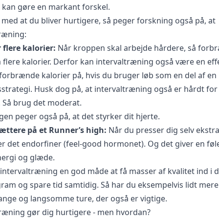
kan gøre en markant forskel.
med at du bliver hurtigere, så peger forskning også på, at
træning:
flere kalorier:
Når kroppen skal arbejde hårdere, så forb
flere kalorier. Derfor kan intervaltræning også være en eff
forbrænde kalorier på, hvis du bruger løb som en del af en
strategi. Husk dog på, at intervaltræning også er hårdt for
 Så brug det moderat.
en peger også på, at det styrker dit hjerte.
tættere på et Runner’s high:
Når du presser dig selv ekstra
r det endorfiner (feel-good hormonet). Og det giver en føle
nergi og glæde.
intervaltræning en god måde at få masser af kvalitet ind i d
am og spare tid samtidig. Så har du eksempelvis lidt mere ti
lange og langsomme ture, der også er vigtige.
træning gør dig hurtigere - men hvordan?