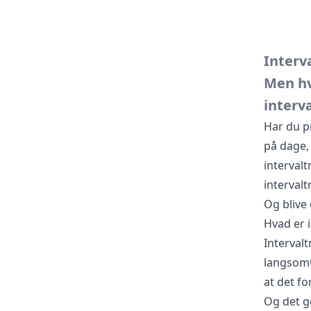
Interv
Men hv
interva
Har du p
på dage,
intervalt
intervalt
Og blive 
Hvad er 
Intervalt
langsomt.
at det fo
Og det g