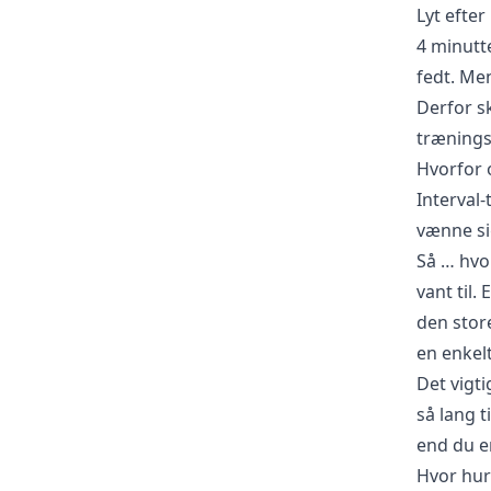
Lyt efte
4 minutte
fedt. Men
Derfor s
træning
Hvorfor o
Interval-
vænne sig
Så … hvor
vant til.
den store
en enkel
Det vigti
så lang t
end du e
Hvor hurt